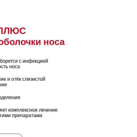
 ПЛЮС
оболочки носа
 борется с инфекцией
сть носа
ие и отёк слизистой
ние
ыделения
ет комплексное лечение
угими препаратами