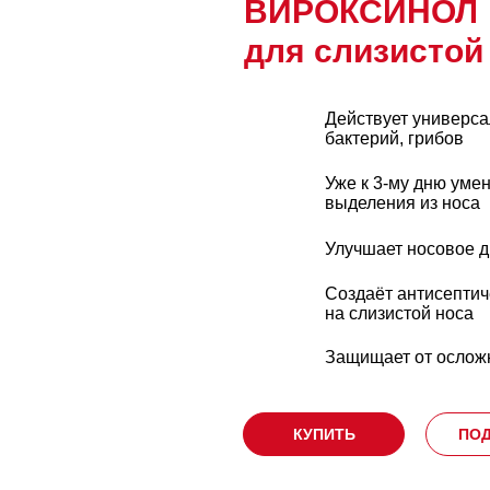
ВИРОКСИНОЛ
для слизистой
Действует универса
бактерий, грибов
Уже к 3-му дню уме
выделения из носа
Улучшает носовое 
Создаёт антисептич
на слизистой носа
Защищает от осло
КУПИТЬ
ПО