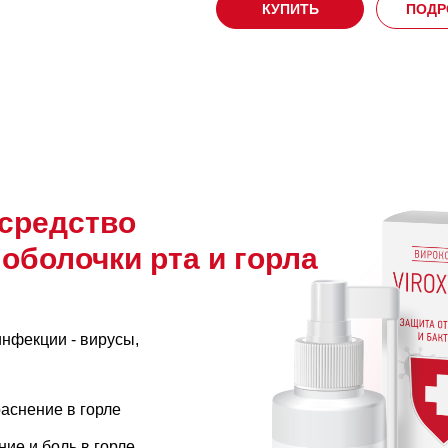
КУПИТЬ
ПОДР
средство
оболочки рта и горла
инфекции - вирусы,
раснение в горле
ие и боль в горле,