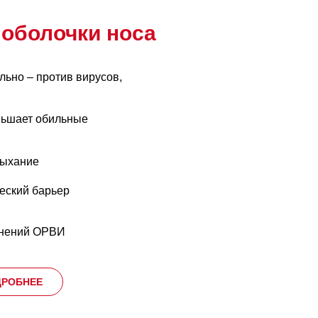
 оболочки носа
льно – против вирусов,
ньшает обильные
дыхание
еский барьер
жнений ОРВИ
ДРОБНЕЕ