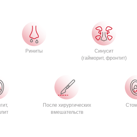
Риниты
Синусит
(гайморит, фронтит)
гит,
После хирургических
Стом
ллит
вмешательств