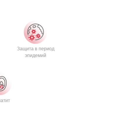
Защита в период
эпидемий
атит