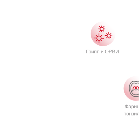
Грипп и ОРВИ
Фарин
тонзи